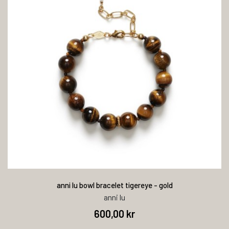
anni lu bowl bracelet tigereye - gold
anni lu
600,00 kr