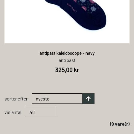
antipast kaleidoscope - navy
antipast
325,00 kr
sorter efter
vis antal
19 vare(r)