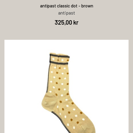
antipast classic dot - brown
antipast
325,00 kr