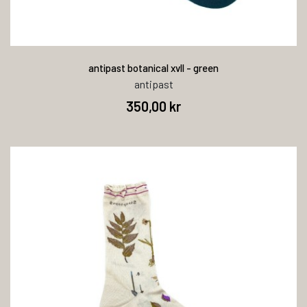
antipast botanical xvll - green
antipast
350,00 kr