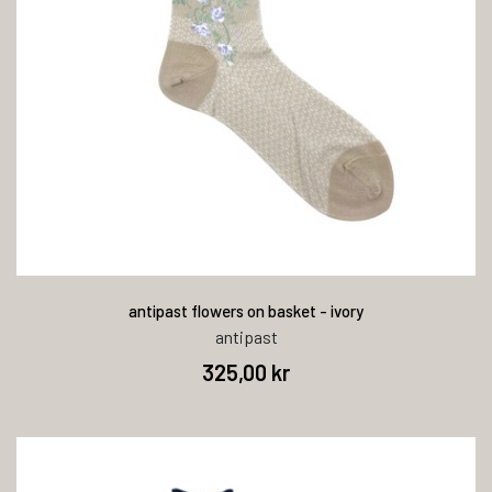
antipast flowers on basket - ivory
antipast
325,00 kr