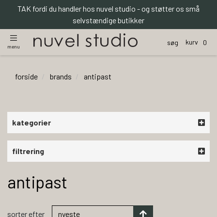
TAK fordi du handler hos nuvel studio - og støtter os små
selvstændige butikker
kurv
søg
0
menu
forside
brands
antipast
kategorier
filtrering
antipast
sorter efter