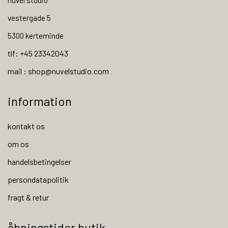
nuvel studio
vestergade 5
5300 kerteminde
tlf: +45 23342043
mail : shop@nuvelstudio.com
information
kontakt os
om os
handelsbetingelser
persondatapolitik
fragt & retur
åbningstider butik