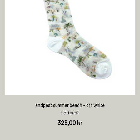
antipast summer beach - off white
antipast
325,00 kr