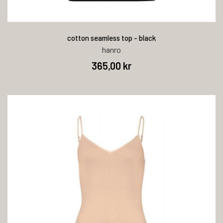
cotton seamless top - black
hanro
365,00 kr