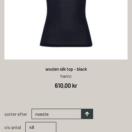
woolen silk top - black
hanro
610,00 kr
sorter efter
vis antal