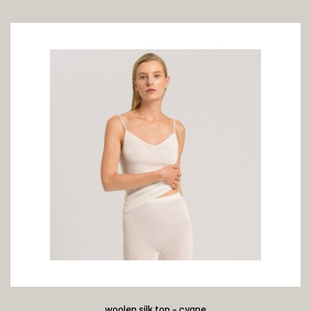
woolen silk top - cygne