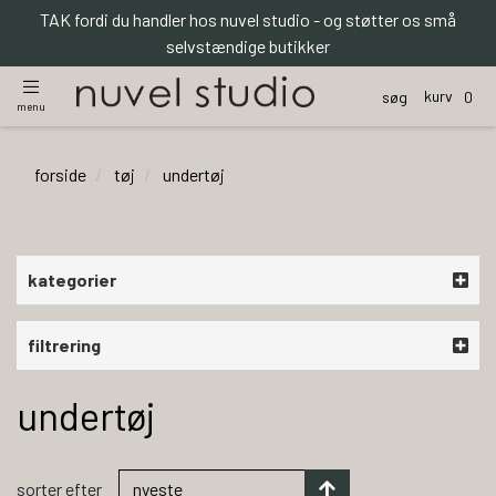
TAK fordi du handler hos nuvel studio - og støtter os små
selvstændige butikker
kurv
søg
0
menu
forside
tøj
undertøj
kategorier
filtrering
undertøj
sorter efter