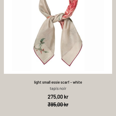
light small essie scarf - white
tapis noir
275,00 kr
395,00 kr