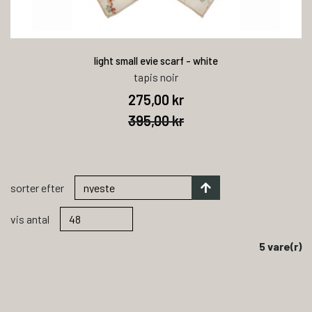
light small evie scarf - white
tapis noir
275,00 kr
395,00 kr
sorter efter
vis antal
5 vare(r)