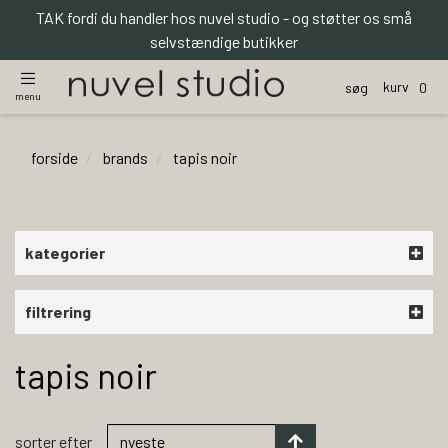
TAK fordi du handler hos nuvel studio - og støtter os små
selvstændige butikker
kurv
søg
0
menu
forside
brands
tapis noir
kategorier
filtrering
tapis noir
sorter efter