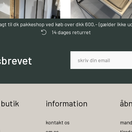
ragt til dk pakkeshop ved køb over dkk 600,- (gælder ikke u
14 dages returret
sbrevet
 butik
information
åbn
kontakt os
mand
5
om os
tirsd