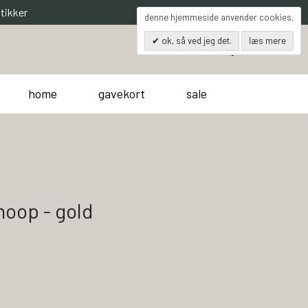
tikker
denne hjemmeside anvender cookies.
ok, så ved jeg det.
læs mere
0
søg
kurv
home
gavekort
sale
 hoop - gold