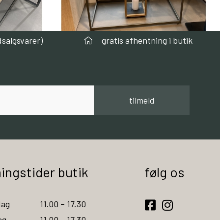
dsalgsvarer)
gratis afhentning i butik
tilmeld
ingstider butik
følg os
ag
11.00 – 17.30
ag
11.00 – 17.30