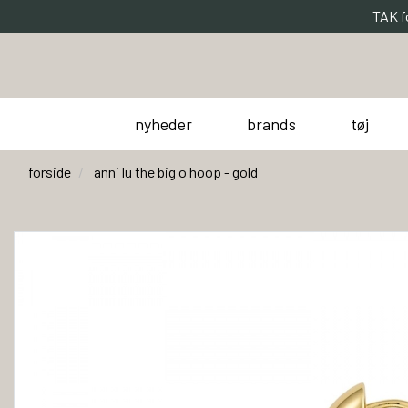
TAK f
nyheder
brands
tøj
forside
anni lu the big o hoop - gold