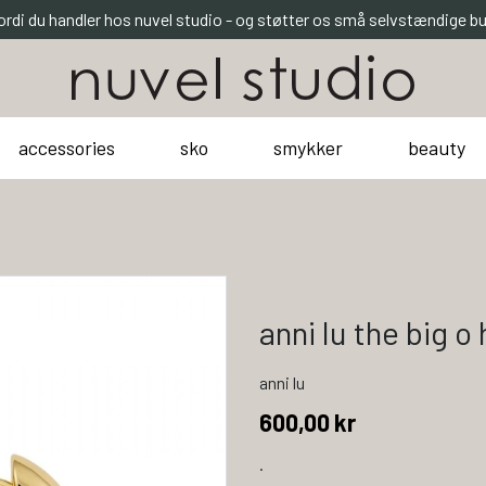
ordi du handler hos nuvel studio - og støtter os små selvstændige bu
accessories
sko
smykker
beauty
anni lu the big o
anni lu
600,00 kr
.