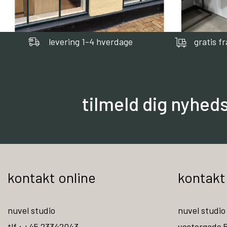
levering 1-4 hverdage
gratis f
tilmeld dig nyhed
kontakt online
kontakt
nuvel studio
nuvel studio
tlf : +45 23342043
vestergade 