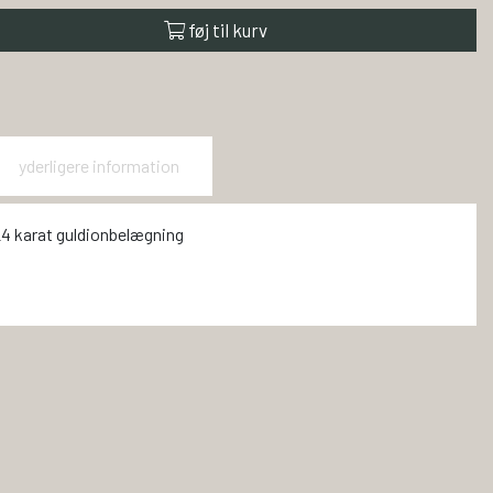
føj til kurv
yderligere information
24 karat guldionbelægning