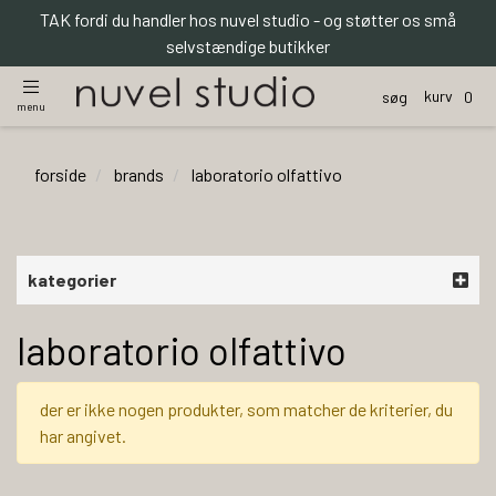
TAK fordi du handler hos nuvel studio - og støtter os små
selvstændige butikker
kurv
søg
0
menu
forside
brands
laboratorio olfattivo
kategorier
laboratorio olfattivo
der er ikke nogen produkter, som matcher de kriterier, du
har angivet.