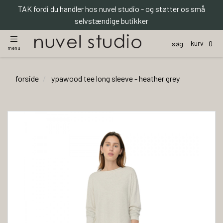
TAK fordi du handler hos nuvel studio - og støtter os små
selvstændige butikker
kurv
søg
0
menu
forside
ypawood tee long sleeve - heather grey