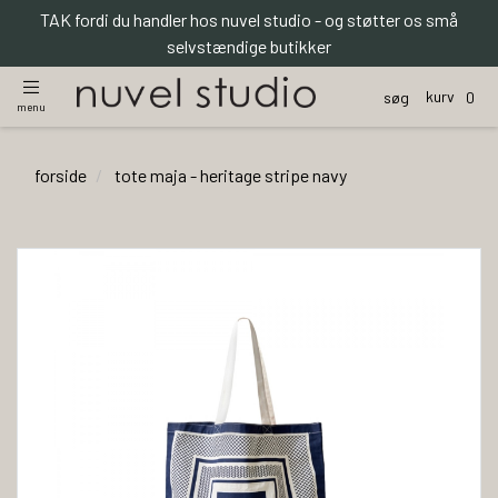
TAK fordi du handler hos nuvel studio - og støtter os små
selvstændige butikker
kurv
søg
0
menu
forside
tote maja - heritage stripe navy