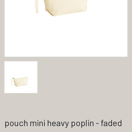
pouch mini heavy poplin - faded