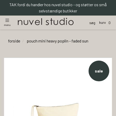
TAK fordi du handler hos nuvel studio - og støtter os små
selvstændige butikker
kurv
søg
0
menu
forside
pouch mini heavy poplin - faded sun
sale