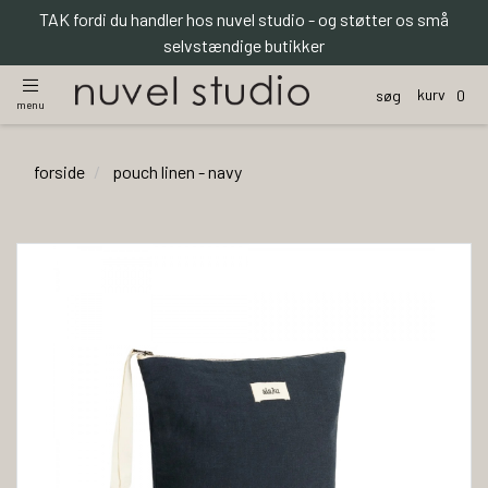
TAK fordi du handler hos nuvel studio - og støtter os små
selvstændige butikker
kurv
søg
0
menu
forside
pouch linen - navy