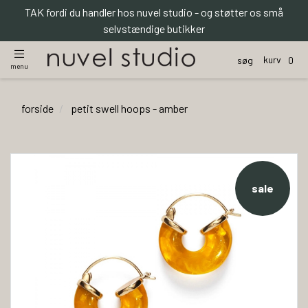
TAK fordi du handler hos nuvel studio - og støtter os små
selvstændige butikker
kurv
søg
0
menu
forside
petit swell hoops - amber
sale