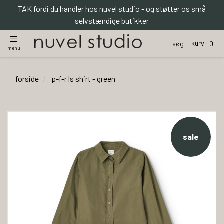
TAK fordi du handler hos nuvel studio - og støtter os små
selvstændige butikker
kurv
søg
0
menu
forside
p-f-r ls shirt - green
sale