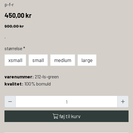
p-f-r
450,00 kr
900,00 kr
.
størrelse
*
xsmall
small
medium
large
varenummer:
212-ls-green
kvalitet:
100% bomuld
føj til kurv