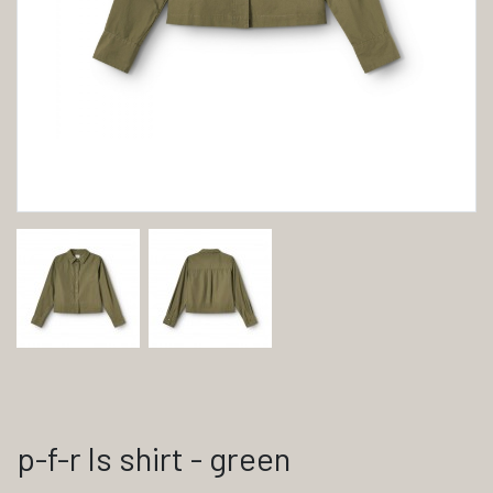
p-f-r ls shirt - green