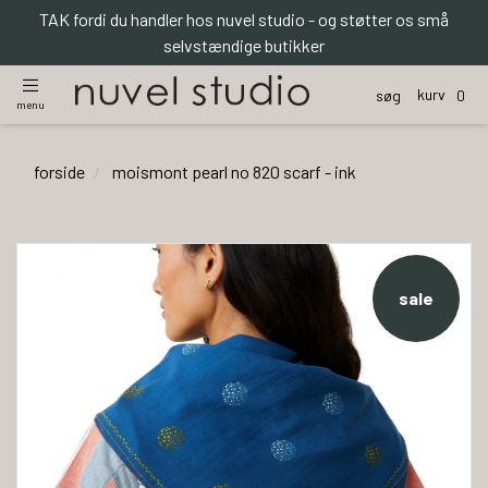
TAK fordi du handler hos nuvel studio - og støtter os små
selvstændige butikker
kurv
søg
0
menu
forside
moismont pearl no 820 scarf - ink
sale