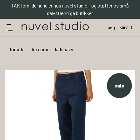
TAK fordi du handler hos nuvel studio - og støtter os små
selvstændige butikker
kurv
søg
0
menu
forside
lio chino - dark navy
sale