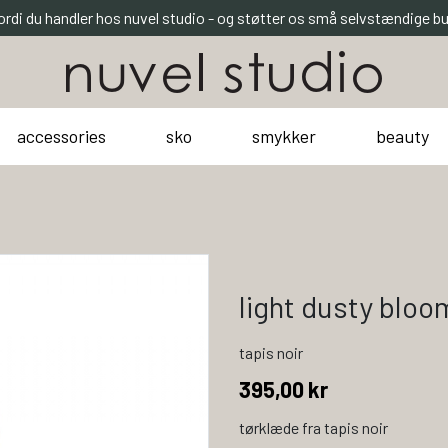
ordi du handler hos nuvel studio - og støtter os små selvstændige bu
accessories
sko
smykker
beauty
light dusty bloo
tapis noir
395,00 kr
tørklæde fra tapis noir