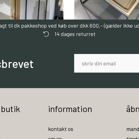
ragt til dk pakkeshop ved køb over dkk 600,- (gælder ikke u
14 dages returret
sbrevet
 butik
information
åbn
kontakt os
mand
5
om os
tirsd