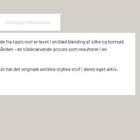
yderligere information
 fra tapis noir er lavet i en blød blanding af silke og bomuld.
i hånden – en tidskrævende proces som resulterer i en
oir har det originale antikke stykke stof i deres eget arkiv.