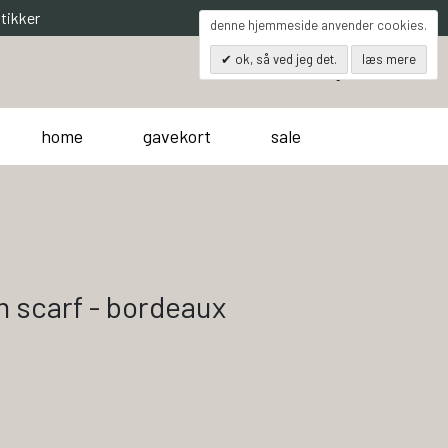
tikker
denne hjemmeside anvender cookies.
ok, så ved jeg det.
læs mere
0
søg
kurv
home
gavekort
sale
m scarf - bordeaux