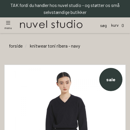
TAK fordi du handler hos nuvel studio - og støtter os små
selvstændige butikker
kurv
søg
0
menu
forside
knitwear toni ribera - navy
sale