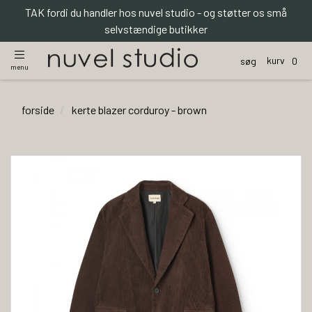
TAK fordi du handler hos nuvel studio - og støtter os små
selvstændige butikker
kurv
søg
0
menu
forside
kerte blazer corduroy - brown