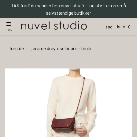
TAK fordi du handler hos nuvel studio - og støtter os små
selvstændige butikker
kurv
søg
0
menu
forside
jerome dreyfuss bobi s - brulé