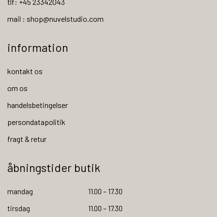
tlf: +45 23342043
mail : shop@nuvelstudio.com
information
kontakt os
om os
handelsbetingelser
persondatapolitik
fragt & retur
åbningstider butik
mandag
11.00 – 17.30
tirsdag
11.00 – 17.30