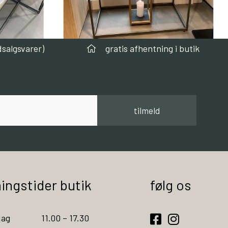
dsalgsvarer)
gratis afhentning i butik
tilmeld
ingstider butik
følg os
ag
11.00 – 17.30