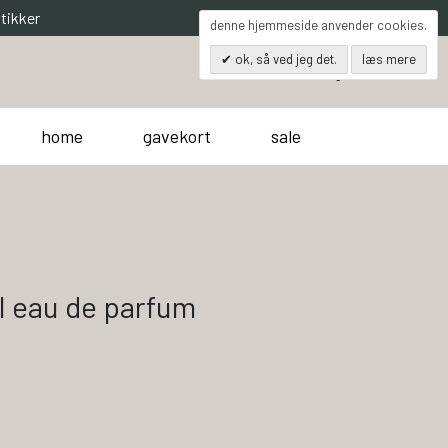
tikker
denne hjemmeside anvender cookies.
ok, så ved jeg det.
læs mere
0
søg
kurv
home
gavekort
sale
l eau de parfum