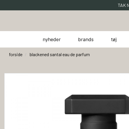
TAK f
nyheder
brands
tøj
forside
blackened santal eau de parfum