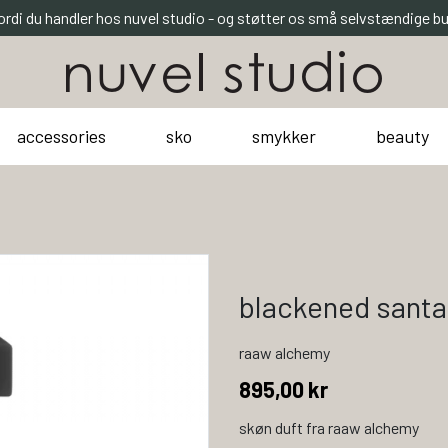
ordi du handler hos nuvel studio - og støtter os små selvstændige bu
accessories
sko
smykker
beauty
blackened santa
raaw alchemy
895,00 kr
skøn duft fra raaw alchemy