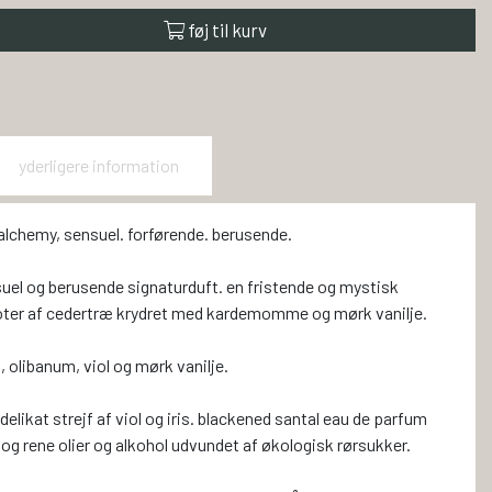
føj til kurv
yderligere information
alchemy, sensuel. forførende. berusende.
suel og berusende signaturduft. en fristende og mystisk
noter af cedertræ krydret med kardemomme og mørk vanilje.
 olibanum, viol og mørk vanilje.
delikat strejf af viol og iris. blackened santal eau de parfum
og rene olier og alkohol udvundet af økologisk rørsukker.