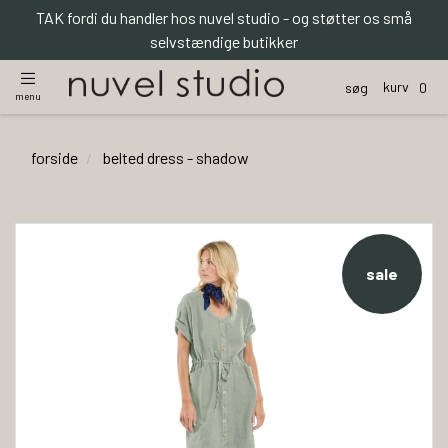
TAK fordi du handler hos nuvel studio - og støtter os små
selvstændige butikker
kurv
søg
0
menu
forside
belted dress - shadow
sale