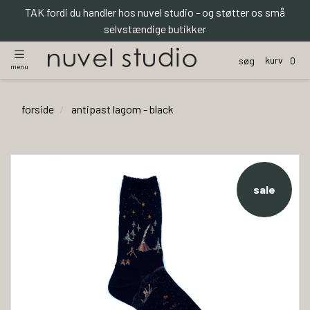
TAK fordi du handler hos nuvel studio - og støtter os små
selvstændige butikker
kurv
søg
0
menu
forside
antipast lagom - black
sale