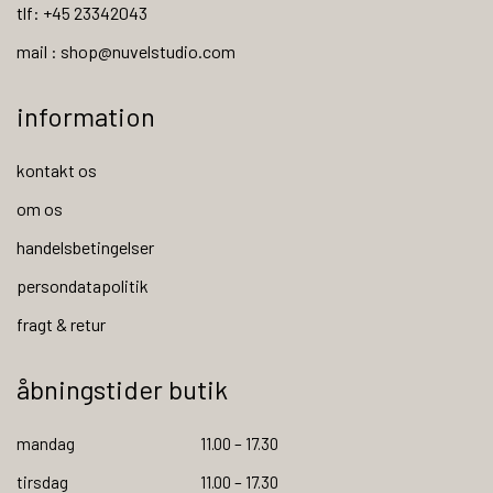
tlf: +45 23342043
mail : shop@nuvelstudio.com
information
kontakt os
om os
handelsbetingelser
persondatapolitik
fragt & retur
åbningstider butik
mandag
11.00 – 17.30
tirsdag
11.00 – 17.30