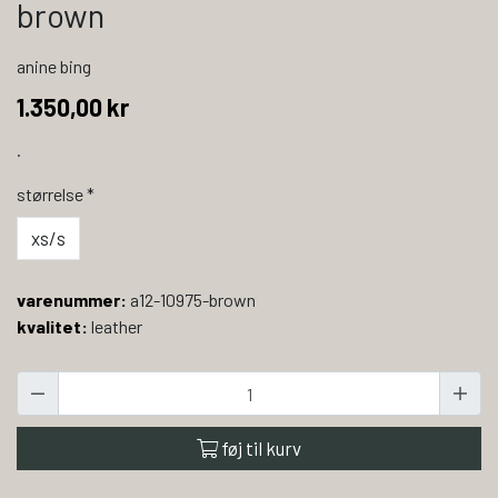
brown
anine bing
1.350,00 kr
.
størrelse
*
xs/s
varenummer:
a12-10975-brown
kvalitet:
leather
føj til kurv