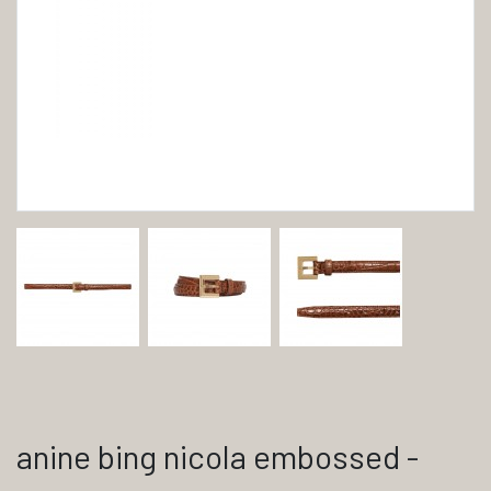
anine bing nicola embossed -