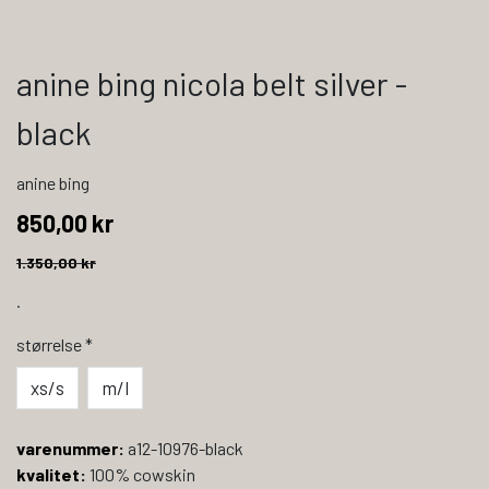
anine bing nicola belt silver -
black
anine bing
850,00 kr
1.350,00 kr
.
størrelse
*
xs/s
m/l
varenummer:
a12-10976-black
kvalitet:
100% cowskin