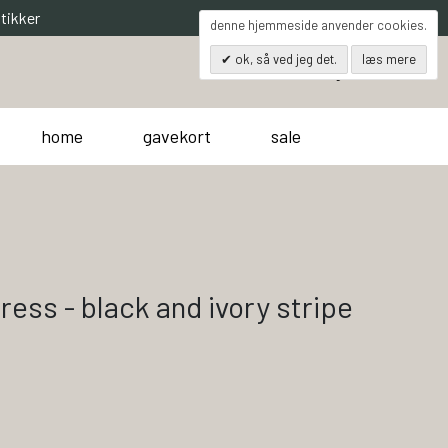
tikker
denne hjemmeside anvender cookies.
ok, så ved jeg det.
læs mere
0
søg
kurv
home
gavekort
sale
ress - black and ivory stripe