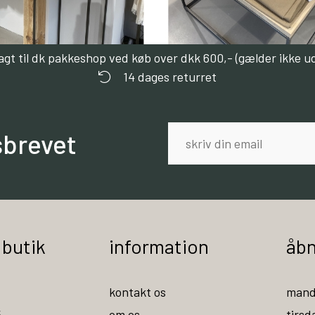
ragt til dk pakkeshop ved køb over dkk 600,- (gælder ikke u
14 dages returret
sbrevet
 butik
information
åbn
kontakt os
mand
5
om os
tirsd