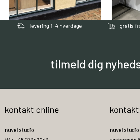
levering 1-4 hverdage
gratis f
tilmeld dig nyhed
kontakt online
kontakt
nuvel studio
nuvel studio
tlf : +45 23342043
vestergade 