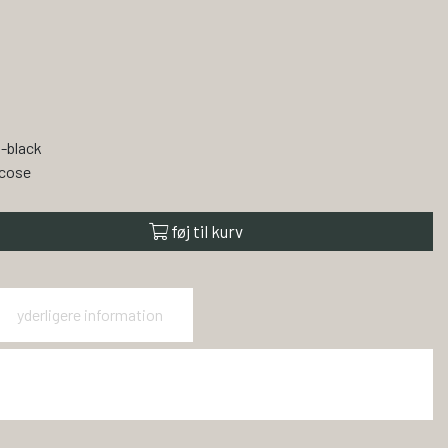
-black
cose
føj til kurv
yderligere information