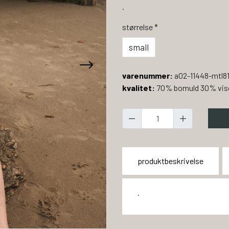
.
størrelse
*
small
varenummer:
a02-11448-mtl81
kvalitet:
70% bomuld 30% vis
produktbeskrivelse
.