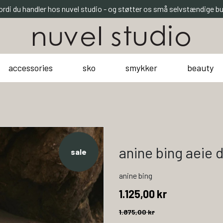
ordi du handler hos nuvel studio - og støtter os små selvstændige bu
accessories
sko
smykker
beauty
anine bing aeie d
sale
anine bing
1.125,00 kr
1.875,00 kr