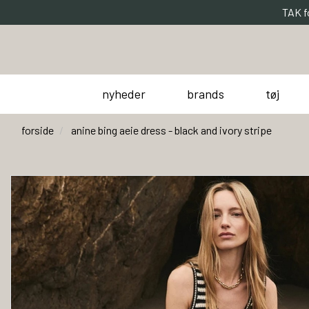
TAK f
nyheder
brands
tøj
forside
anine bing aeie dress - black and ivory stripe