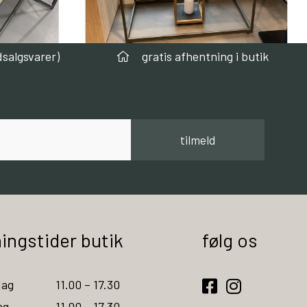
dsalgsvarer)
gratis afhentning i butik
tilmeld
ingstider butik
følg os
ag
11.00 – 17.30
ag
11.00 – 17.30