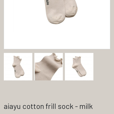
aiayu cotton frill sock - milk