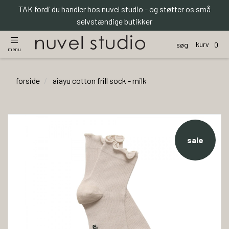
TAK fordi du handler hos nuvel studio - og støtter os små
selvstændige butikker
kurv
søg
0
menu
forside
aiayu cotton frill sock - milk
sale